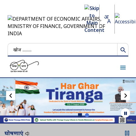
खोजें
घोषणाएं