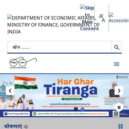
खोजें
घोषणाएं