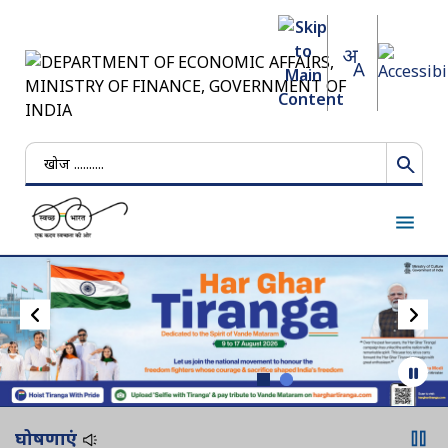
खोजें
घोषणाएं